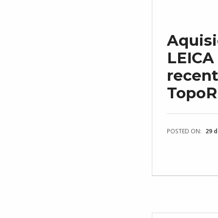
Aquisi
LEICA
recent
TopoRi
POSTED ON:
29 d