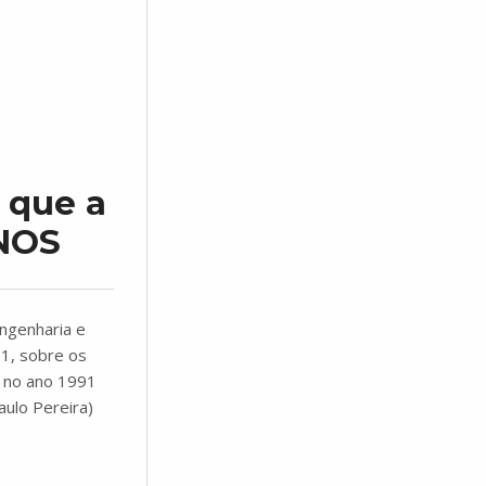
 que a
ANOS
ngenharia e
01, sobre os
do no ano 1991
aulo Pereira)