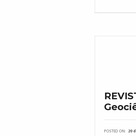
REVIS
Geociê
POSTED ON:
20 d