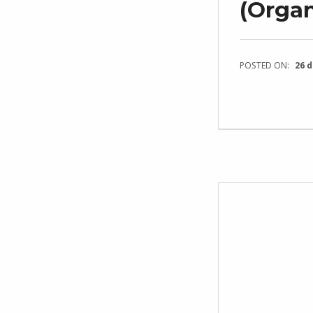
(Organ
POSTED ON:
26 d