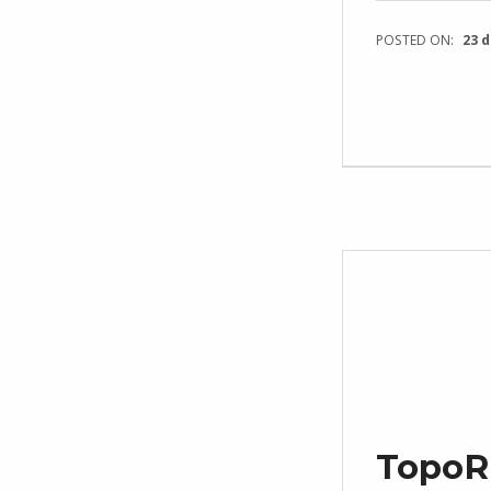
POSTED ON:
23 d
TopoRi