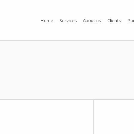
Home
Services
About us
Clients
Por
Toporigor 3D Geociências
LASER SCANNING 3D, GEOCIÊNCIAS, TOPOGRAFIA, ENGENHARIA, PROJETO