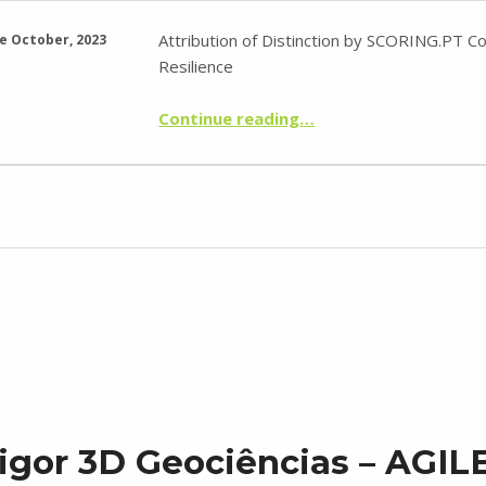
Attribution of Distinction by SCORING.PT Co
e October, 2023
Resilience
Continue reading
“TopoRigor 3D Geociências no TOP 5% MELHORES PME PORTUGAL 2023 pelo 2º ano consecutivo”
…
gor 3D Geociências – AGIL