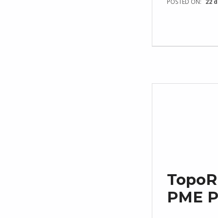
POSTED ON:
22 d
TopoR
PME P