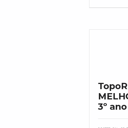
TopoR
MELHO
3º ano