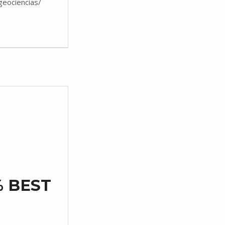
geociencias/
% BEST