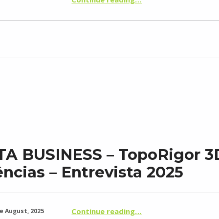
TA BUSINESS – TopoRigor 3
ncias – Entrevista 2025
“REVISTA BUSINESS – TopoRigor 3D Geociências – Entrevista 2025”
Continue reading
…
e August, 2025