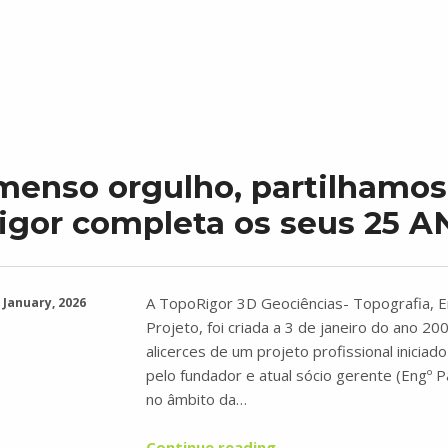
menso orgulho, partilhamos
igor completa os seus 25 
A TopoRigor 3D Geociências- Topografia, E
 January, 2026
Projeto, foi criada a 3 de janeiro do ano 20
alicerces de um projeto profissional inicia
pelo fundador e atual sócio gerente (Engº P
no âmbito da…
“Com imenso orgulho, partilhamos que a TopoRigor completa os seus 25 ANOS”
Continue reading
…