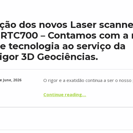
ção dos novos Laser scanner
 RTC700 – Contamos com a 
e tecnologia ao serviço da
gor 3D Geociências.
O rigor e a exatidão continua a ser o nosso p
e June, 2026
Continue reading
…
“Aquisição dos novos Laser scanner’s: LEICA RTC700 – Contamos com a mais recente tecnologia ao serviço da TopoRigor 3D Geociências.”