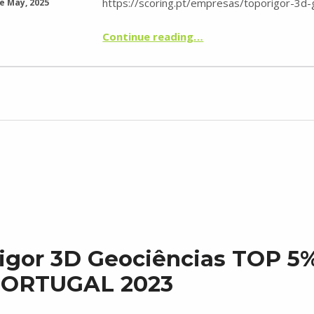
https://scoring.pt/empresas/toporigor-3d-
e May, 2025
Continue reading
“TopoRigor 3D Geociências no TOP 5% MELHORES PME PORTUGAL 2024 pelo 3º ano consecutivo”
…
igor 3D Geociências TOP 5
ORTUGAL 2023