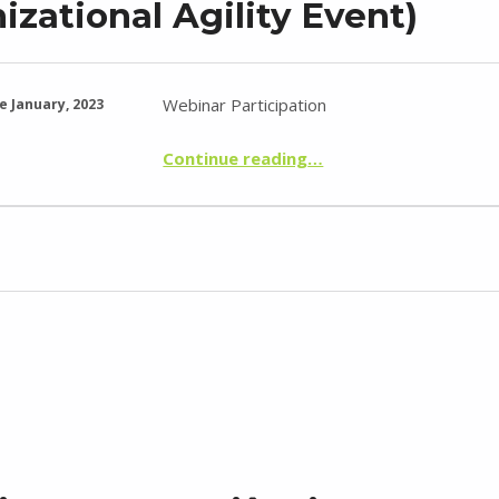
izational Agility Event)
Webinar Participation
e January, 2023
“TopoRigor 3D Geociências – AGILE (Evento Agilidade Organizacional)”
Continue reading
…