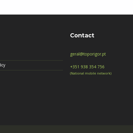
Contact
geral@toporigor.pt
licy
+351 938 354 756
(National mobile network)