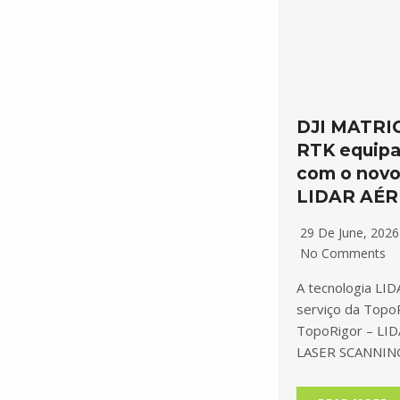
DJI MATRI
RTK equip
com o nov
LIDAR AÉR
29 De June, 202
No Comments
A tecnologia LID
serviço da Topo
TopoRigor – LI
LASER SCANNIN