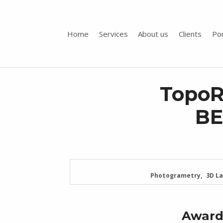
Home
Services
About us
Clients
Por
Toporigor 3D Geociências
LASER SCANNING 3D, GEOCIÊNCIAS, TOPOGRAFIA, ENGENHARIA, PROJETO
TopoR
BE
Photogrametry
3D L
Award 