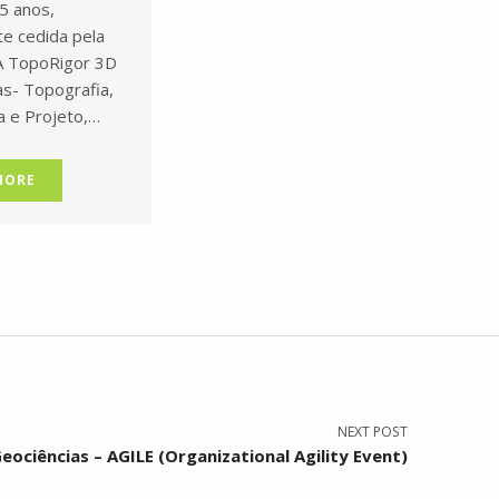
5 anos,
te cedida pela
A TopoRigor 3D
as- Topografia,
a e Projeto,…
MORE
NEXT POST
ociências – AGILE (Organizational Agility Event)