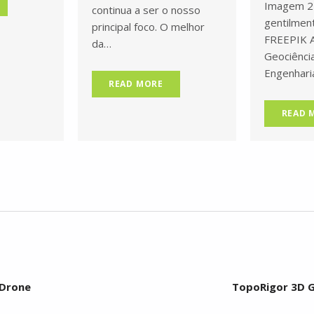
Imagem 2
continua a ser o nosso
gentilmen
principal foco. O melhor
FREEPIK 
da…
Geociênci
Engenhari
READ MORE
READ 
 Drone
TopoRigor 3D Ge