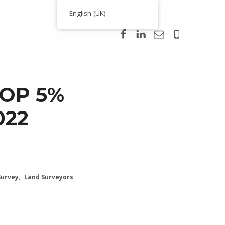
English (UK)
Facebook
Linkedin
Email
00351 938
TOP 5%
022
Survey
Land Surveyors