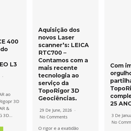
Aquisição dos
novos Laser
CE 400
scanner’s: LEICA
ado
RTC700 –
o
Contamos com a
EO L3
Com i
mais recente
orgulh
tecnologia ao
6
partil
serviço da
TopoR
TopoRigor 3D
AR ao
comple
Geociências.
Rigopr 3D
25 AN
DAR &
29 De June, 2026
G 3D…
3 De Janu
No Comments
No Comm
O rigor e a exatidão