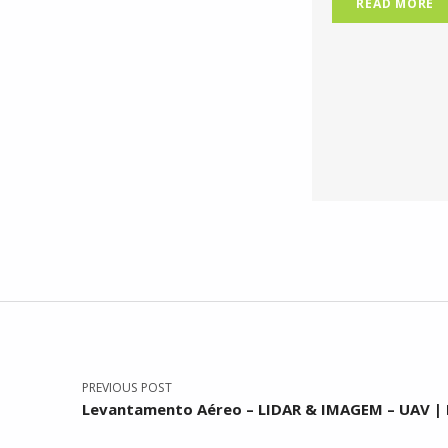
READ MORE
Navegação de artigos
Skip back to main navigation
PREVIOUS POST
Levantamento Aéreo – LIDAR & IMAGEM – UAV |