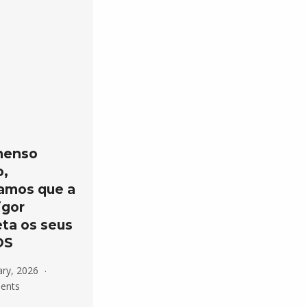
menso
o,
hamos que a
igor
ta os seus
OS
ary, 2026
ents