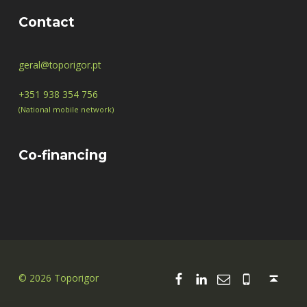
Contact
geral@toporigor.pt
+351 938 354 756
(National mobile network)
Co-financing
Facebook
Linkedin
Email
00351 938
Back to top ↑
© 2026 Toporigor