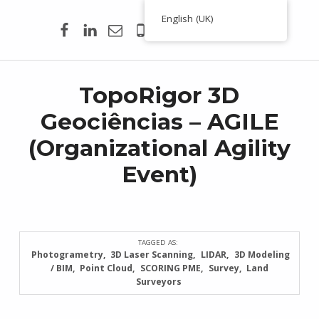
Facebook
Linkedin
Email
00351 938 354 756
English (UK)
Toporigor 3D Geociências
LASER SCANNING 3D, GEOCIÊNCIAS, TOPOGRAFIA, ENGENHARIA, PROJETO
TopoRigor 3D
Geociências – AGILE
(Organizational Agility
Event)
TAGGED AS:
Photogrametry
3D Laser Scanning
LIDAR
3D Modeling
/ BIM
Point Cloud
SCORING PME
Survey
Land
Surveyors