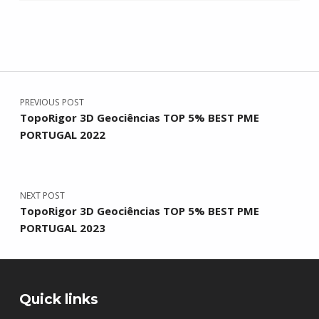
Navegação de artigos
Skip back to main navigation
PREVIOUS POST
TopoRigor 3D Geociências TOP 5% BEST PME
PORTUGAL 2022
NEXT POST
TopoRigor 3D Geociências TOP 5% BEST PME
PORTUGAL 2023
Quick links