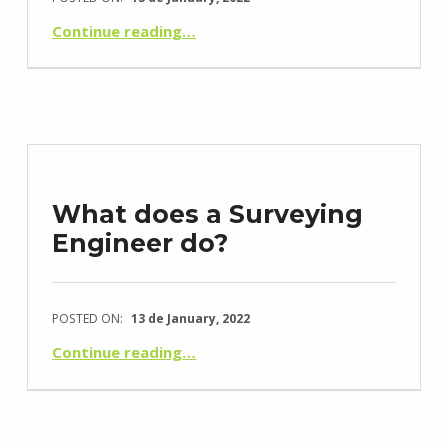
“O que é um Levantamento Topográfico?”
Continue reading
…
What does a Surveying
Engineer do?
POSTED ON:
13 de January, 2022
“O que faz um Engenheiro Topógrafo?”
Continue reading
…