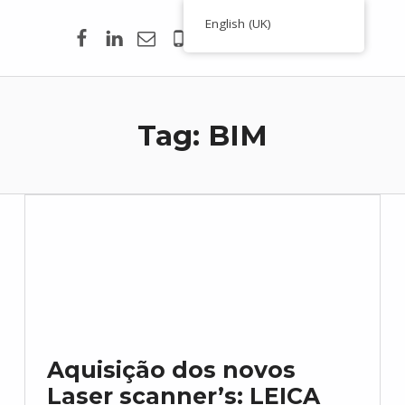
Facebook
Linkedin
Email
00351 938 354 756
English (UK)
Toporigor 3D Geociências
LASER SCANNING 3D, GEOCIÊNCIAS, TOPOGRAFIA, ENGENHARIA, PROJETO
Tag:
BIM
Aquisição dos novos
Laser scanner’s: LEICA