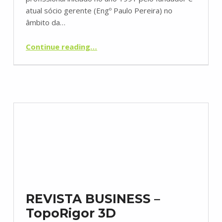
atual sócio gerente (Engº Paulo Pereira) no
âmbito da…
“Com imenso orgulho, partilhamos que a TopoRigor completa os seus 25 ANOS”
Continue reading
…
REVISTA BUSINESS –
TopoRigor 3D