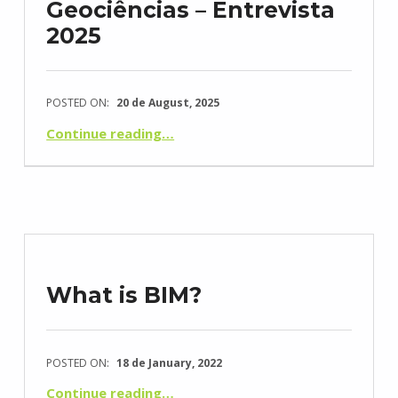
Geociências – Entrevista
2025
POSTED ON:
20 de August, 2025
“REVISTA BUSINESS – TopoRigor 3D Geociências – Entrevista 2025”
Continue reading
…
What is BIM?
POSTED ON:
18 de January, 2022
“O que é BIM?”
Continue reading
…