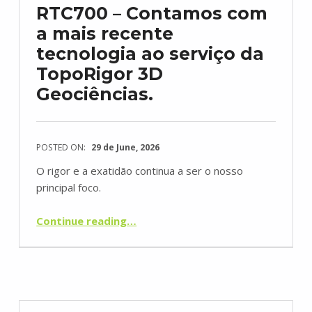
RTC700 – Contamos com
a mais recente
tecnologia ao serviço da
TopoRigor 3D
Geociências.
POSTED ON:
29 de June, 2026
O rigor e a exatidão continua a ser o nosso
principal foco.
Continue reading
…
“Aquisição dos novos Laser scanner’s: LEICA RTC700 – Contamos com a mais recente tecnologia ao serviço da TopoRigor 3D Geociências.”