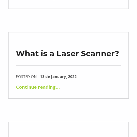
What is a Laser Scanner?
POSTED ON:
13 de January, 2022
“O que é um Laser Scanner?”
Continue reading
…