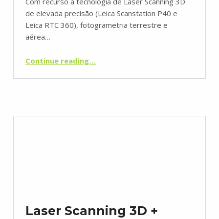
Com recurso à tecnologia de Laser Scanning 3D
de elevada precisão (Leica Scanstation P40 e
Leica RTC 360), fotogrametria terrestre e
aérea…
“Laser Scanning 3D
Redes Energéticas Nacionais (REN)”
Continue reading
…
Laser Scanning 3D +