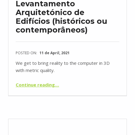
Levantamento
Arquitetónico de
Edifícios (históricos ou
contemporâneos)
POSTED ON:
11 de April, 2021
We get to bring reality to the computer in 3D
with metric quality.
“Laser Scanning 3D + Levantamento Arquitetónico de Edifícios (históricos ou contemporâneos)”
Continue reading
…