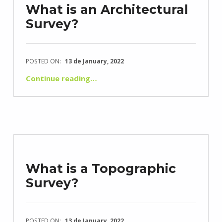
What is an Architectural
Survey?
POSTED ON:
13 de January, 2022
“O que é um Levantamento Arquitetónico?”
Continue reading
…
What is a Topographic
Survey?
POSTED ON:
13 de January, 2022