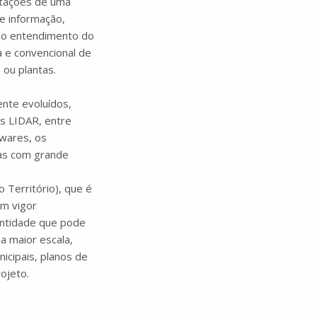
entações de uma
e informação,
m o entendimento do
a e convencional de
 ou plantas.
ente evoluídos,
es LIDAR, entre
twares, os
pas com grande
 Território), que é
em vigor
 entidade que pode
a maior escala,
icipais, planos de
ojeto.