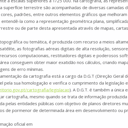
nte a escalas superiores a 1/25 000. Na cartografia, as repres
a superfície terrestre são acompanhadas de diversas camadas d
s, cores, padrões, entre outros elementos gráficos que melhora
 entendê-la como a representação geométrica plana, simplificad
errestre ou de parte desta apresentada através de mapas, cartas
 topográfica ou temática, é produzida com recurso a meios altam
télite, as fotografias aéreas digitais de alta resolução, sensor
 recursos computacionais, restituidores digitais e poderosos sof
a área conseguem obter maior exatidão nos cálculos, criando ma
gens de erro mínimas.
amentação da cartografia está a cargo da D.G.T (Direção Geral do
 pela sua homologação e verifica o cumprimento da legislação 
itorio.gov.pt/cartografia/legislacao
). A D.G.T. é também a única
gar cartografia, mesmo quando se trata de informação produzida 
da pelas entidades públicas com objetivo de planos diretores mun
nos de pormenor de determinada área em desenvolvimento ou pr
rmação oficial em