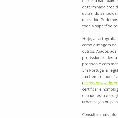
ou carta habitualme
determinada área d
utilizando símbolo
utilizador. Podemos
toda a superfície t
Hoje, a cartografia
como a imagem de sa
outros. Aliados aos
profissionais dest
precisão e com mar
Em Portugal a regul
também responsável
(
https://www.dgterr
certificar e homolo
quando esta é exigi
urbanização ou pla
Consultar mais info