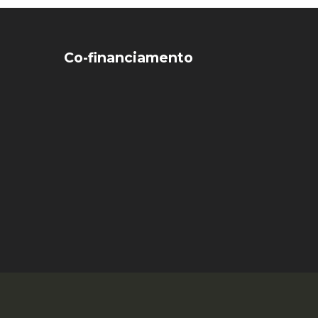
Co-financiamento
Facebook
Linkedin
Email
00351 938 354 7
Back to top ↑