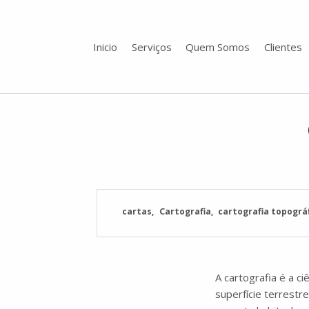
Inicio
Serviços
Quem Somos
Clientes
Toporigor 3D Geociências
LASER SCANNING 3D, GEOCIÊNCIAS, TOPOGRAFIA, ENGENHARIA, PROJETO
cartas
Cartografia
cartografia topográ
A cartografia é a c
superfície terrestr