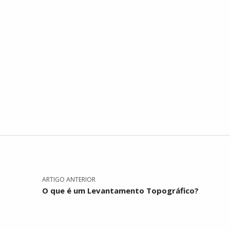
Navegação de artigos
Skip back to main navigation
ARTIGO ANTERIOR
O que é um Levantamento Topográfico?