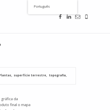
Português
Facebook
Linkedin
Email
00351 938
?
Plantas
superfície terrestre
topografia
 gráfica da
oduto final o mapa