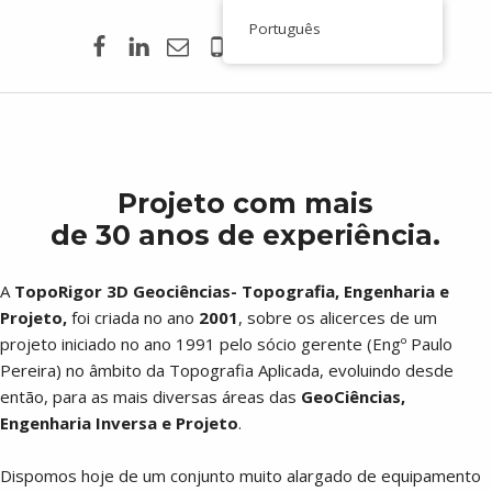
Facebook
Linkedin
Email
00351 938 354 756
Português
Toporigor 3D Geociências
Q
LASER SCANNING 3D, GEOCIÊNCIAS, TOPOGRAFIA, ENGENHARIA, PROJETO
u
e
Projeto com mais
m
de 30 anos de experiência.
S
o
A
TopoRigor 3D Geociências- Topografia, Engenharia e
Projeto,
foi criada no ano
2001
, sobre os alicerces de um
m
projeto iniciado no ano 1991 pelo sócio gerente (Engº Paulo
o
Pereira) no âmbito da Topografia Aplicada, evoluindo desde
então, para as mais diversas áreas das
GeoCiências,
s
Engenharia Inversa e Projeto
.
Dispomos hoje de um conjunto muito alargado de equipamento