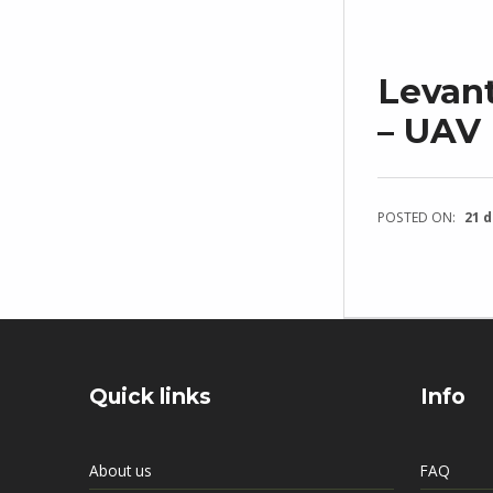
Levan
– UAV 
POSTED ON:
21 d
Quick links
Info
About us
FAQ