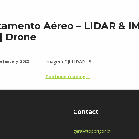
tamento Aéreo – LIDAR & 
| Drone
Imagem DJI LIDAR L3
e January, 2022
“Levantamento Aéreo – LIDAR & IMAGEM – UAV | Drone”
Continue reading
…
Contact
geral@toporigor.pt