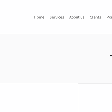
Home
Services
About us
Clients
Por
Toporigor 3D Geociências
LASER SCANNING 3D, GEOCIÊNCIAS, TOPOGRAFIA, ENGENHARIA, PROJETO