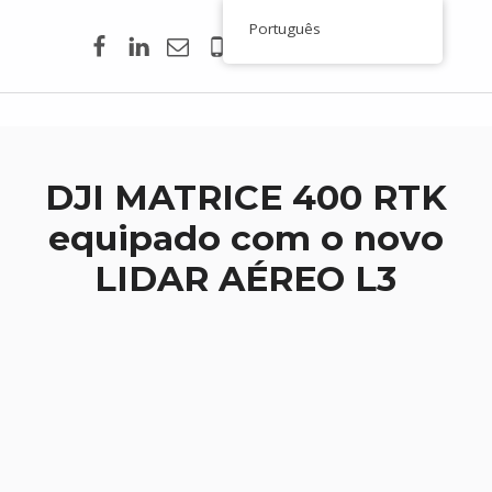
Facebook
Linkedin
Email
00351 938 354 756
Português
Toporigor 3D Geociências
LASER SCANNING 3D, GEOCIÊNCIAS, TOPOGRAFIA, ENGENHARIA, PROJETO
DJI MATRICE 400 RTK
equipado com o novo
LIDAR AÉREO L3