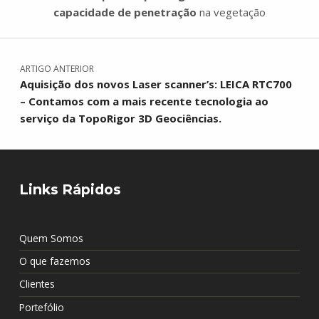
capacidade de penetração
na vegetação
Navegação de artigos
Skip back to main navigation
ARTIGO ANTERIOR
Aquisição dos novos Laser scanner’s: LEICA RTC700
– Contamos com a mais recente tecnologia ao
serviço da TopoRigor 3D Geociências.
Links Rápidos
Quem Somos
O que fazemos
Clientes
Portefólio