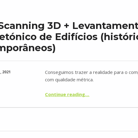
 Scanning 3D + Levantamen
etónico de Edifícios (histór
mporâneos)
Conseguimos trazer a realidade para o co
, 2021
com qualidade métrica.
“Laser Scanning 3D + Levantamento Arquitetónico de Edifícios (históricos ou contemporâneos)”
Continue reading
…