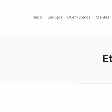
Inicio
Serviços
Quem Somos
Clientes
Toporigor 3D Geociências
LASER SCANNING 3D, GEOCIÊNCIAS, TOPOGRAFIA, ENGENHARIA, PROJETO
E