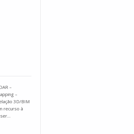
IDAR –
apping –
elação 3D/BIM
om recurso à
aser…