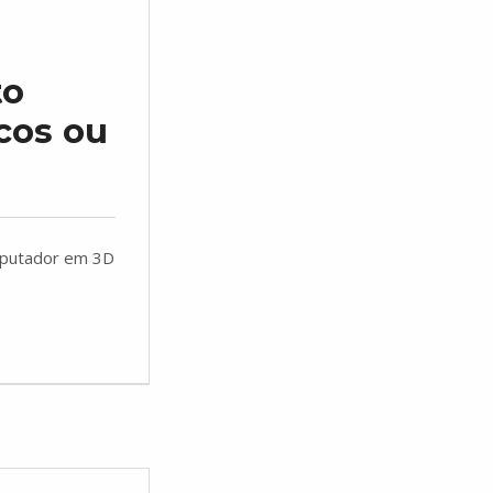
to
icos ou
mputador em 3D