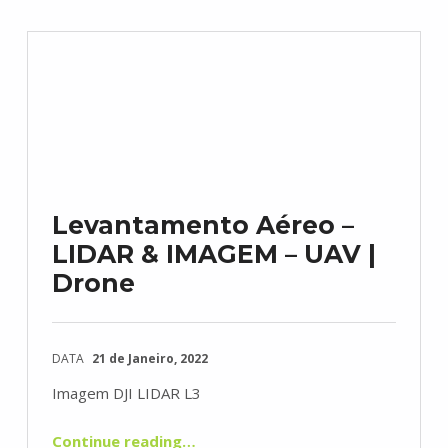
Levantamento Aéreo –
LIDAR & IMAGEM – UAV |
Drone
DATA
21 de Janeiro, 2022
Imagem DJI LIDAR L3
“Levantamento Aéreo – LIDAR & IMAGEM – UAV | Drone”
Continue reading
…