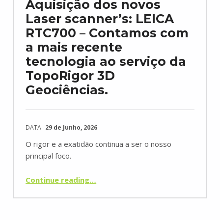
Aquisição dos novos
Laser scanner’s: LEICA
RTC700 – Contamos com
a mais recente
tecnologia ao serviço da
TopoRigor 3D
Geociências.
DATA
29 de Junho, 2026
O rigor e a exatidão continua a ser o nosso
principal foco.
Continue reading
…
“Aquisição dos novos Laser scanner’s: LEICA RTC700 – Contamos com a mais recente tecnologia ao serviço da TopoRigor 3D Geociências.”