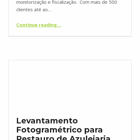
monitorização e fiscalização. Com mais de 500
clientes até ao…
“Obras de Engenharia – Acompanhamento Topográfico”
Continue reading
…
Levantamento
Fotogramétrico para
Restauro de Azulejaria