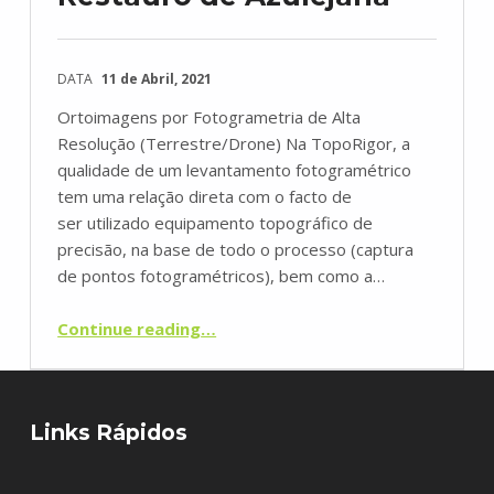
DATA
11 de Abril, 2021
Ortoimagens por Fotogrametria de Alta
Resolução (Terrestre/Drone) Na TopoRigor, a
qualidade de um levantamento fotogramétrico
tem uma relação direta com o facto de
ser utilizado equipamento topográfico de
precisão, na base de todo o processo (captura
de pontos fotogramétricos), bem como a…
“Levantamento Fotogramétrico para Restauro de Azulejaria”
Continue reading
…
Links Rápidos