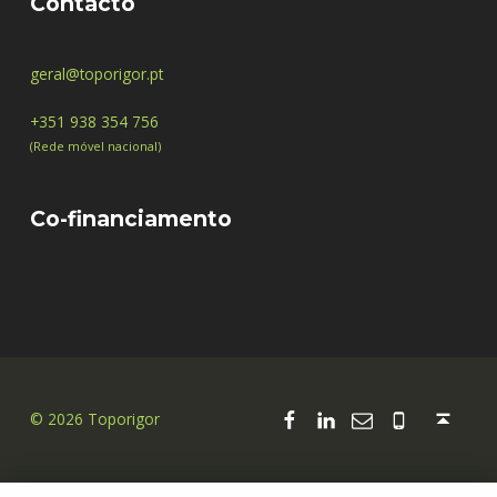
Contacto
geral@toporigor.pt
+351 938 354 756
(Rede móvel nacional)
Co-financiamento
Facebook
Linkedin
Email
00351 938
Back to top ↑
© 2026 Toporigor