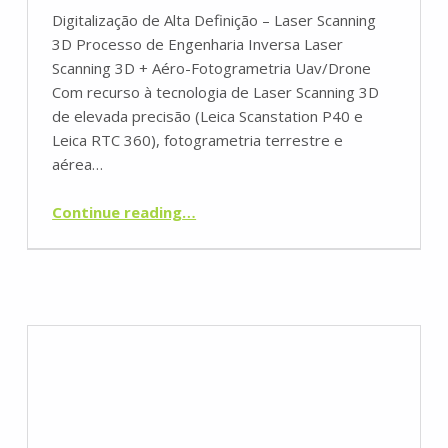
Digitalização de Alta Definição – Laser Scanning
3D Processo de Engenharia Inversa Laser
Scanning 3D + Aéro-Fotogrametria Uav/Drone
Com recurso à tecnologia de Laser Scanning 3D
de elevada precisão (Leica Scanstation P40 e
Leica RTC 360), fotogrametria terrestre e
aérea…
“Laser Scanning 3D
Redes Energéticas Nacionais (REN)”
Continue reading
…