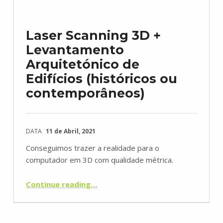
Laser Scanning 3D +
Levantamento
Arquitetónico de
Edifícios (históricos ou
contemporâneos)
DATA
11 de Abril, 2021
Conseguimos trazer a realidade para o
computador em 3D com qualidade métrica.
“Laser Scanning 3D + Levantamento Arquitetónico de Edifícios (históricos ou contemporâneos)”
Continue reading
…